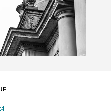
UF
24