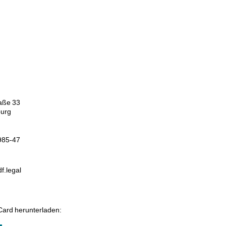
aße 33
urg
985-47
f.legal
Card herunterladen: