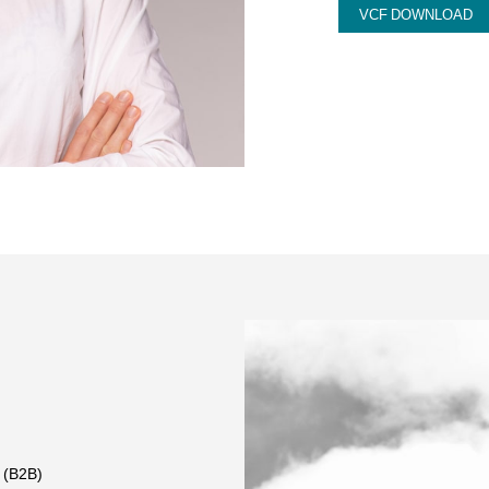
VCF DOWNLOAD
e (B2B)