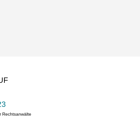
UF
23
er Rechtsanwälte