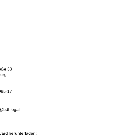
aße 33
urg
985-17
@bdf.legal
Card herunterladen: