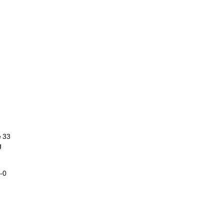
 33
g
-0