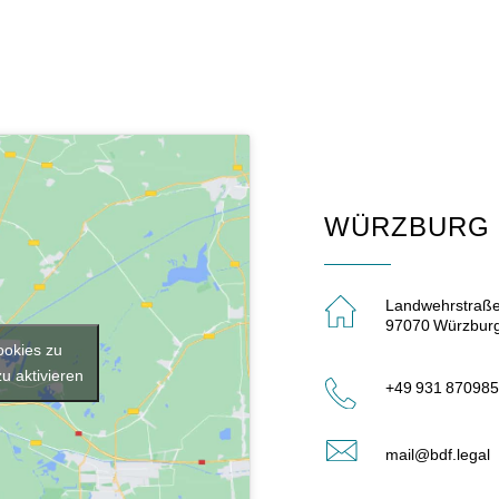
WÜRZBURG
Landwehrstraße
97070 Würzbur
ookies zu
u aktivieren
+49 931 870985
mail@bdf.legal